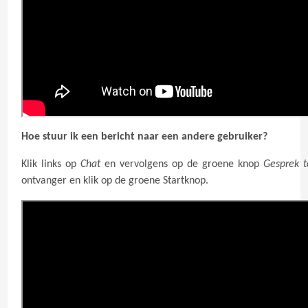
Hoe stuur ik een bericht naar een andere gebruiker?
Klik links op
Chat
en vervolgens op de groene knop
Gesprek 
ontvanger en klik op de groene Startknop.