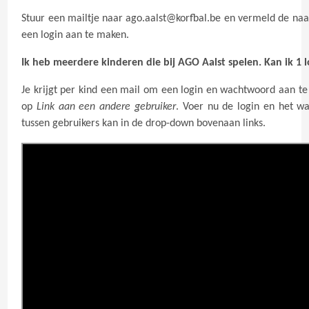
Stuur een mailtje naar
ago.aalst@korfbal.be
en vermeld de naam
een login aan te maken.
Ik heb meerdere kinderen die bij AGO Aalst spelen. Kan ik 1 
Je krijgt per kind een mail om een login en wachtwoord aan te
op
Link aan een andere gebruiker
. Voer nu de login en het w
tussen gebruikers kan in de drop-down bovenaan links.