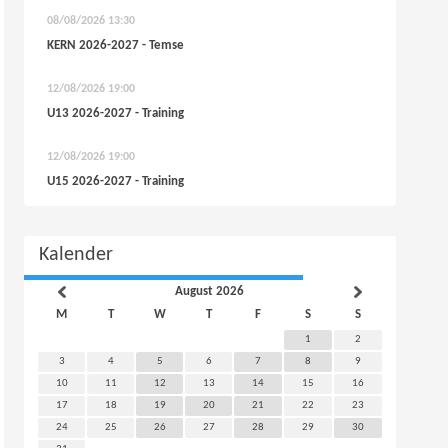
08/08/2026
13:30
KERN 2026-2027 - Temse
12/08/2026
19:00
U13 2026-2027 - Training
12/08/2026
19:00
U15 2026-2027 - Training
Kalender
August 2026
M
T
W
T
F
S
S
1
2
3
4
5
6
7
8
9
10
11
12
13
14
15
16
17
18
19
20
21
22
23
24
25
26
27
28
29
30