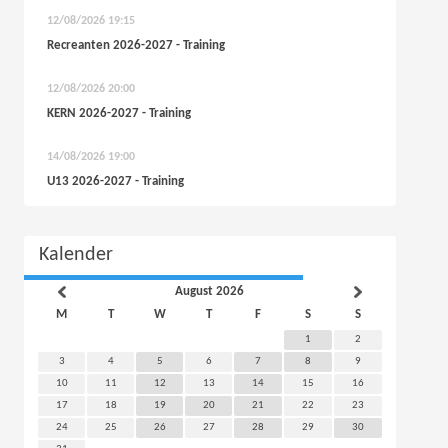
12/08/2026
19:15
Recreanten 2026-2027 - Training
12/08/2026
20:00
KERN 2026-2027 - Training
14/08/2026
19:00
U13 2026-2027 - Training
Kalender
August 2026
M
T
W
T
F
S
S
1
2
3
4
5
6
7
8
9
10
11
12
13
14
15
16
17
18
19
20
21
22
23
24
25
26
27
28
29
30