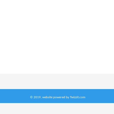
woensdag
donderdag
vrijdag
© 2019, website powered by
Twizzit.com
woensdag