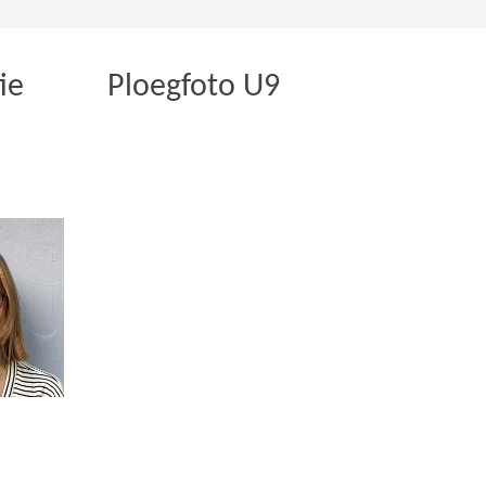
ie
Ploegfoto U9
et