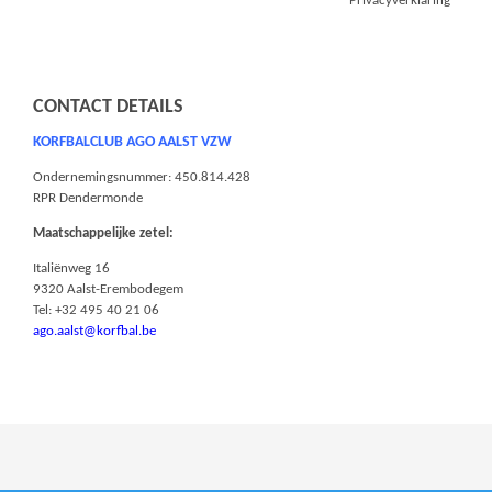
Privacyverklaring
CONTACT DETAILS
KORFBALCLUB AGO AALST VZW
Ondernemingsnummer: 450.814.428
RPR Dendermonde
Maatschappelijke zetel:
Italiënweg 16
9320 Aalst-Erembodegem
Tel: +32 495 40 21 06
ago.aalst@korfbal.be